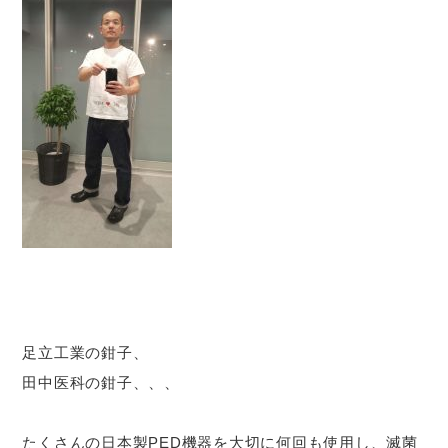
足立工業の鉗子、
田中医科の鉗子、、、
たくさんの日本製PED機器を大切に何回も使用し、滅菌