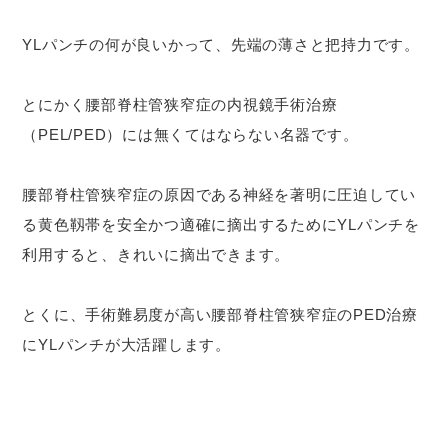
YLパンチの何が良いかって、先端の薄さと把持力です。
とにかく腰部脊柱管狭窄症の内視鏡手術治療
（PEL/PED）には無くてはならない名器です。
腰部脊柱管狭窄症の原因である神経を著明に圧迫してい
る黄色靱帯を安全かつ適確に摘出するためにYLパンチを
利用すると、きれいに摘出できます。
とくに、手術難易度が高い腰部脊柱管狭窄症のPED治療
にYLパンチが大活躍します。