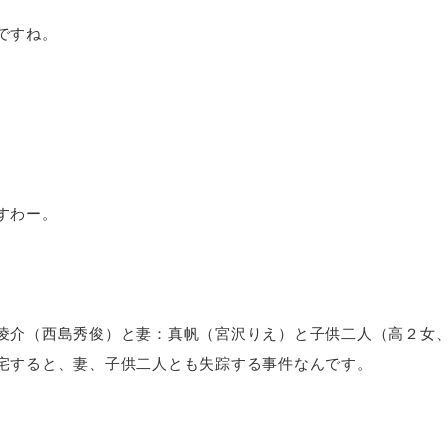
ですね。
すわー。
凌介（西島秀俊）と妻：真帆（宮沢りえ）と子供二人（高２女、
宅すると、妻、子供二人とも失踪する事件なんです。