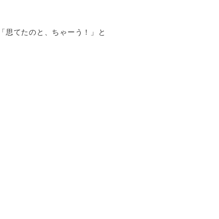
。
た「思てたのと、ちゃーう！」と
）