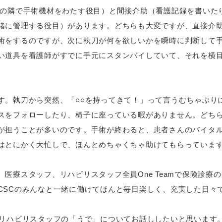
の隣で手術機材をわたす役目）と間接介助（看護記録を書いた
緒に管理する役目）があります。どちらも大変ですが、直接介
術をするのですが、次に執刀が何を欲しいかを瞬時に判断して
い道具を看護師がすでに手元にスタンバイしていて、それを横
す。執刀から突然、「○○を持ってきて！」って言うむちゃぶり
スをフォローしたり、椅子に座っている暇がありません。どち
が担うことが多いのです。手術が終わると、患者さんのバイタ
はとにかく大忙しで、ほんとめちゃくちゃ助けてもらっていま
医療スタッフ、リハビリスタッフ全員One Teamで保険診療
CSCのみんなと一緒に働けてほんと毎日楽しく、充実した日々
リハビリスタッフの「うで」についてお話ししたいと思います