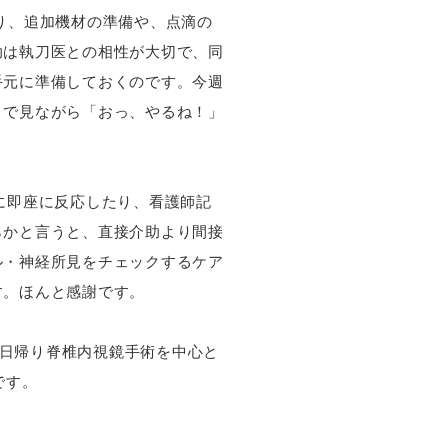
り、追加機材の準備や、点滴の
助は執刀医との相性が大切で、同
手元に準備しておくのです。今週
目で見ながら「おっ、やるね！」
に即座に反応したり、看護師記
らかと言うと、直接介助より間接
ル・神経所見をチェックするケア
す。ほんと感謝です。
の日帰り脊椎内視鏡手術を中心と
です。
。