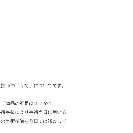
査技師の「うで」についてです。
、「物品の不足は無いか？」、
手術手技により手術当日に用いる
分の手術準備を前日には済まして