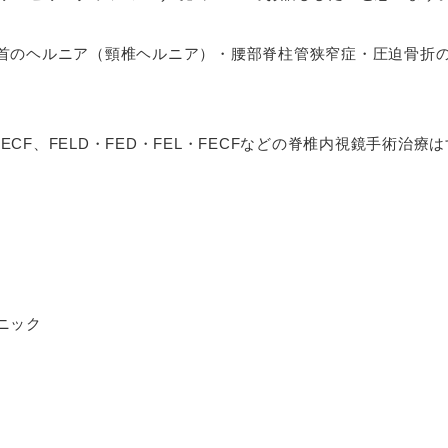
首のヘルニア（頸椎ヘルニア）・腰部脊柱管狭窄症・圧迫骨折
・PECF、FELD・FED・FEL・FECFなどの脊椎内視鏡手術治
ニック