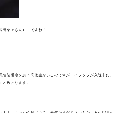
岡田奈々さん） ですね！
悪性脳腫瘍を患う高校生がいるのですが、イソップが入院中に、
」と教わります。
います「あの女性見てみろ、元気そうだろ？でもな、あのK16