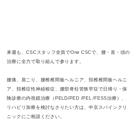
来週も、CSCスタッフ全員でOne CSCで、腰・首・頭の
治療に全力で取り組んで参ります。
腰痛、肩こり、腰椎椎間板ヘルニア、頚椎椎間板ヘルニ
ア、頚椎症性神経根症、腰部脊柱管狭窄症で日帰り・保
険診療の内視鏡治療（PELD/PED /PEL /FESS治療）、
リハビリ加療を検討なさりたい方は、中京スパインクリ
ニックにご相談ください。