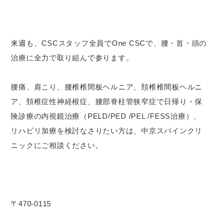
来週も、CSCスタッフ全員でOne CSCで、腰・首・頭の
治療に全力で取り組んで参ります。
腰痛、肩こり、腰椎椎間板ヘルニア、頚椎椎間板ヘルニ
ア、頚椎症性神経根症、腰部脊柱管狭窄症で日帰り・保
険診療の内視鏡治療（PELD/PED /PEL /FESS治療）、
リハビリ加療を検討なさりたい方は、中京スパインクリ
ニックにご相談ください。
〒470-0115