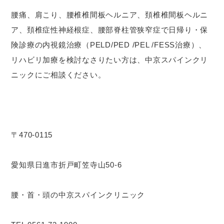
腰痛、肩こり、腰椎椎間板ヘルニア、頚椎椎間板ヘルニ
ア、頚椎症性神経根症、腰部脊柱管狭窄症で日帰り・保
険診療の内視鏡治療（PELD/PED /PEL /FESS治療）、
リハビリ加療を検討なさりたい方は、中京スパインクリ
ニックにご相談ください。
〒470-0115
愛知県日進市折戸町笠寺山50-6
腰・首・頭の中京スパインクリニック