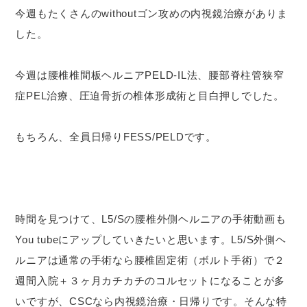
今週もたくさんのwithoutゴン攻めの内視鏡治療がありま
した。
今週は腰椎椎間板ヘルニアPELD-IL法、腰部脊柱管狭窄
症PEL治療、圧迫骨折の椎体形成術と目白押しでした。
もちろん、全員日帰りFESS/PELDです。
時間を見つけて、L5/Sの腰椎外側ヘルニアの手術動画も
You tubeにアップしていきたいと思います。L5/S外側ヘ
ルニアは通常の手術なら腰椎固定術（ボルト手術）で２
週間入院＋３ヶ月カチカチのコルセットになることが多
いですが、CSCなら内視鏡治療・日帰りです。そんな特