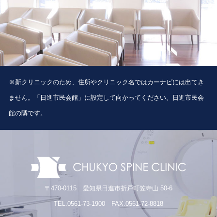
※新クリニックのため、住所やクリニック名ではカーナビには出てき
ません。「日進市民会館」に設定して向かってください。日進市民会
館の隣です。
〒470-0115 愛知県日進市折戸町笠寺山 50-6
TEL.0561-73-1900 FAX.0561-72-8818