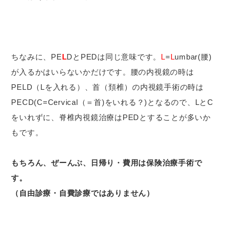
ちなみに、PE
L
DとPEDは同じ意味です。
L
=
L
umbar(腰)
が入るかはいらないかだけです。腰の内視鏡の時は
PELD（Lを入れる）、首（頚椎）の内視鏡手術の時は
PECD(C=Cervical（＝首)をいれる？)となるので、LとC
をいれずに、脊椎内視鏡治療はPEDとすることが多いか
もです。
もちろん、ぜーんぶ、日帰り・費用は保険治療手術で
す。
（自由診療・自費診療ではありません）