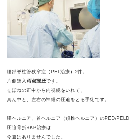
腰部脊柱管狭窄症（PEL治療）2件。
片側進入
両側除圧
です。
せぼねの正中から内視鏡をいれて、
真ん中と、左右の神経の圧迫をとる手術です。
腰ヘルニア、首ヘルニア（頚椎ヘルニア）のPED/PELD
圧迫骨折BKP治療は
今週はありませんでした。