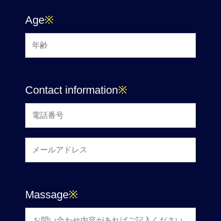
Age
※
Contact information
※
Massage
※