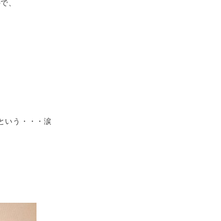
ので、
という・・・涙