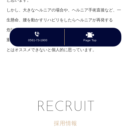
しかし、大きなヘルニアの場合や、ヘルニア手術直後など、一
生懸命、腰を動かすリハビリをしたらヘルニアが再発する
危険性が高くなります。
重度の場合や、ヘルニア手術直後はリハビリを一生懸命するこ
0561-73-1900
Page Top
とはオススメできないと個人的に思っています。
RECRUIT
採用情報