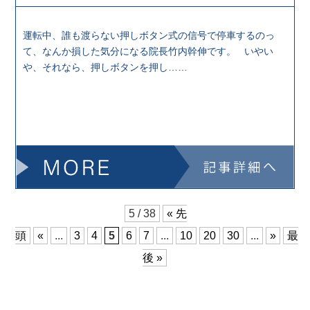
運転中、誰も渡らない押しボタン式の信号で停車するのっ
て、なんか損した気分になる院長竹内幹伸です。 いやい
や、それなら、押しボタンを押し……
5 / 38
« 先
頭
«
...
3
4
5
6
7
...
10
20
30
...
»
最
後 »