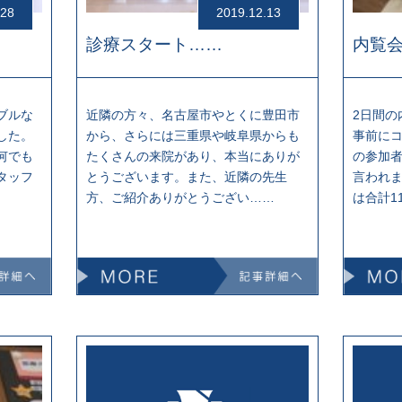
.28
2019.12.13
診療スタート……
内覧会
ブルな
近隣の方々、名古屋市やとくに豊田市
2日間の
した。
から、さらには三重県や岐阜県からも
事前に
何でも
たくさんの来院があり、本当にありが
の参加者
タッフ
とうございます。また、近隣の先生
言われ
方、ご紹介ありがとうござい……
は合計1