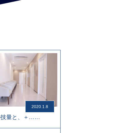
2020.1.8
の技量と、＋……