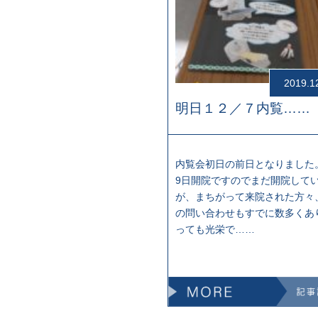
2019.1
明日１２／７内覧……
内覧会初日の前日となりました。
9日開院ですのでまだ開院して
が、まちがって来院された方々
の問い合わせもすでに数多くあ
っても光栄で……