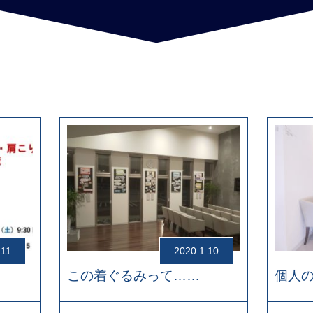
.11
2020.1.10
この着ぐるみって……
個人