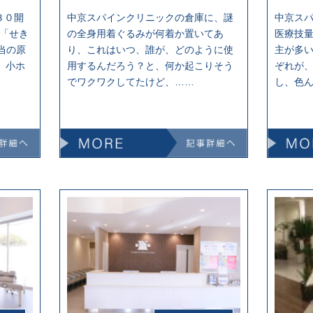
３０開
中京スパインクリニックの倉庫に、謎
中京ス
 「せき
の全身用着ぐるみが何着か置いてあ
医療技量
当の原
り、これはいつ、誰が、どのように使
主が多
 小ホ
用するんだろう？と、何か起こりそう
ぞれが
でワクワクしてたけど、……
し、色