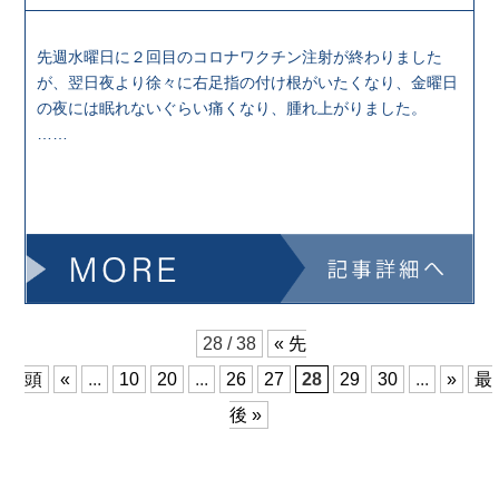
先週水曜日に２回目のコロナワクチン注射が終わりました
が、翌日夜より徐々に右足指の付け根がいたくなり、金曜日
の夜には眠れないぐらい痛くなり、腫れ上がりました。
……
28 / 38
« 先
頭
«
...
10
20
...
26
27
28
29
30
...
»
最
後 »